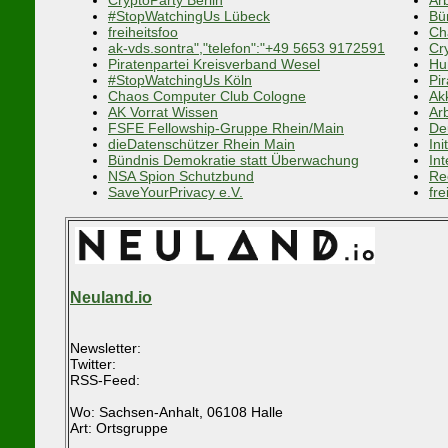
#StopWatchingUs Lübeck
Bü
freiheitsfoo
Ch
ak-vds.sontra","telefon":"+49 5653 9172591
Cr
Piratenpartei Kreisverband Wesel
Hu
#StopWatchingUs Köln
Pi
Chaos Computer Club Cologne
Ak
AK Vorrat Wissen
Ar
FSFE Fellowship-Gruppe Rhein/Main
De
dieDatenschützer Rhein Main
In
Bündnis Demokratie statt Überwachung
In
NSA Spion Schutzbund
Re
SaveYourPrivacy e.V.
fre
Neuland.io
Newsletter:
Twitter:
RSS-Feed:
Wo: Sachsen-Anhalt, 06108 Halle
Art: Ortsgruppe