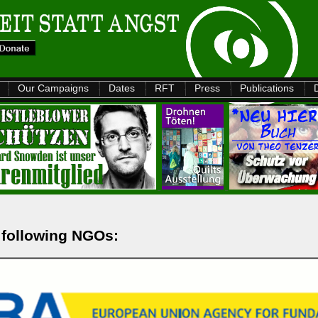
Our Campaigns
Dates
RFT
Press
Publications
 following NGOs: