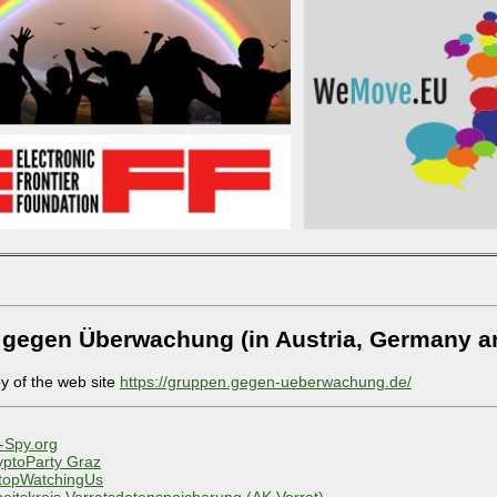
 gegen Überwachung (in Austria, Germany a
py of the web site
https://gruppen.gegen-ueberwachung.de/
-Spy.org
yptoParty Graz
topWatchingUs
beitskreis Vorratsdatenspeicherung (AK Vorrat)