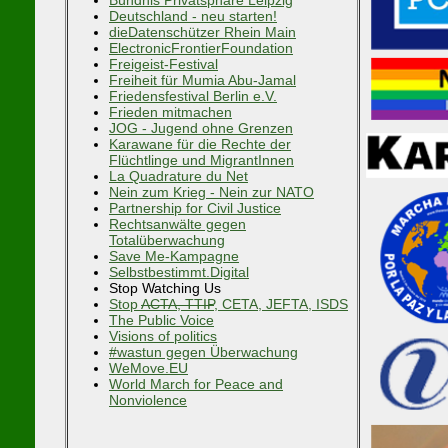
Deutschland - neu starten!
dieDatenschützer Rhein Main
ElectronicFrontierFoundation
Freigeist-Festival
Freiheit für Mumia Abu-Jamal
Friedensfestival Berlin e.V.
Frieden mitmachen
JOG - Jugend ohne Grenzen
Karawane für die Rechte der
Flüchtlinge und MigrantInnen
La Quadrature du Net
Nein zum Krieg - Nein zur NATO
Partnership for Civil Justice
Rechtsanwälte gegen
Totalüberwachung
Save Me-Kampagne
Selbstbestimmt.Digital
Stop Watching Us
Stop
ACTA, TTIP
, CETA, JEFTA, ISDS
The Public Voice
Visions of politics
#wastun gegen Überwachung
WeMove.EU
World March for Peace and
Nonviolence