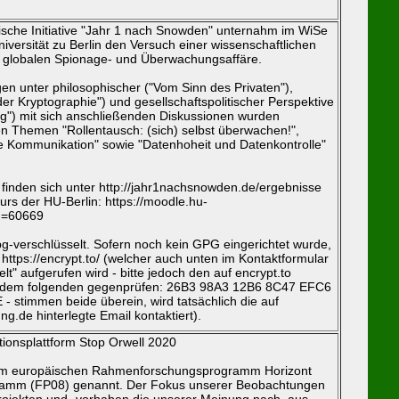
ntische Initiative "Jahr 1 nach Snowden" unternahm im WiSe
versität zu Berlin den Versuch einer wissenschaftlichen
 globalen Spionage- und Überwachungsaffäre.
n unter philosophischer ("Vom Sinn des Privaten"),
er Kryptographie") und gesellschaftspolitischer Perspektive
") mit sich anschließenden Diskussionen wurden
n Themen "Rollentausch: (sich) selbst überwachen!",
te Kommunikation" sowie "Datenhoheit und Datenkontrolle"
e finden sich unter http://jahr1nachsnowden.de/ergebnisse
rs der HU-Berlin: https://moodle.hu-
id=60669
gpg-verschlüsselt. Sofern noch kein GPG eingerichtet wurde,
https://encrypt.to/ (welcher auch unten im Kontaktformular
lt" aufgerufen wird - bitte jedoch den auf encrypt.to
it dem folgenden gegenprüfen: 26B3 98A3 12B6 8C47 EFC6
 stimmen beide überein, wird tatsächlich die auf
.de hinterlegte Email kontaktiert).
ionsplattform Stop Orwell 2020
dem europäischen Rahmenforschungsprogramm Horizont
amm (FP08) genannt. Der Fokus unserer Beobachtungen
projekten und -vorhaben die unserer Meinung nach, aus