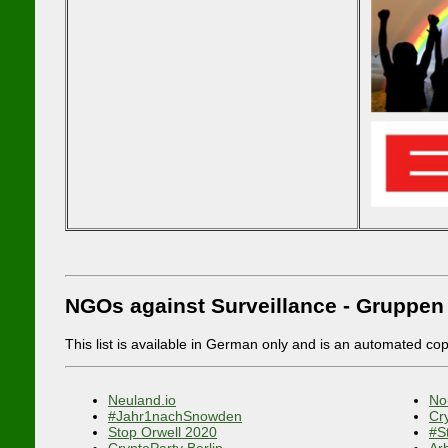
NGOs against Surveillance - Gruppen
This list is available in German only and is an automated co
Neuland.io
No
#Jahr1nachSnowden
Cr
Stop Orwell 2020
#S
CryptoParty Berlin
Ar