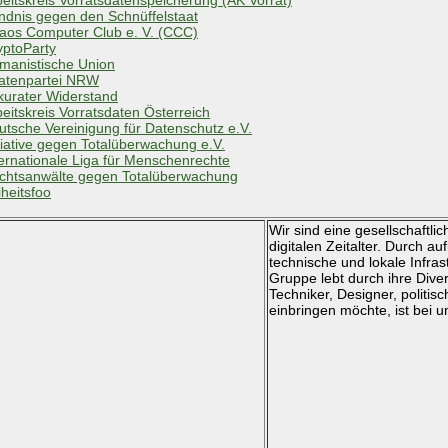
ndnis gegen den Schnüffelstaat
aos Computer Club e. V. (CCC)
yptoParty
manistische Union
ratenpartei NRW
kurater Widerstand
beitskreis Vorratsdaten Österreich
utsche Vereinigung für Datenschutz e.V.
itiative gegen Totalüberwachung e.V.
ternationale Liga für Menschenrechte
chtsanwälte gegen Totalüberwachung
iheitsfoo
Wir sind eine gesellschaft
digitalen Zeitalter. Durch 
technische und lokale Infras
Gruppe lebt durch ihre Dive
Techniker, Designer, politis
einbringen möchte, ist bei u