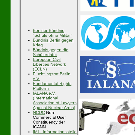
Berliner Bündnis
"Schule ohne Militär"
Bündnis Berlin gegen
Krieg
Bündnis gegen
die
Schülerdatei
European Civil
Liberties Network
(ECLN)
Flüchtlingsrat Berlin
e.V.
Fundamental Rights
Platform
IALANA e.V.
(International
Association of Lawyers
Against Nuclear A
rms)
NCUC
Non-
Commercial User
Constituency der
ICANN
IMI - Informationsstelle