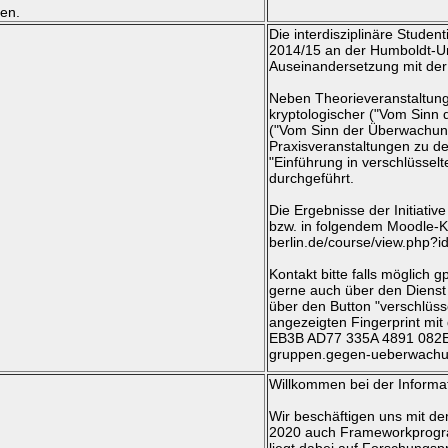
en.
Die interdisziplinäre Stude
2014/15 an der Humboldt-Uni
Auseinandersetzung mit der
Neben Theorieveranstaltunge
kryptologischer ("Vom Sinn d
("Vom Sinn der Überwachung
Praxisveranstaltungen zu de
"Einführung in verschlüssel
durchgeführt.
Die Ergebnisse der Initiativ
bzw. in folgendem Moodle-Ku
berlin.de/course/view.php?
Kontakt bitte falls möglich 
gerne auch über den Dienst 
über den Button "verschlüsse
angezeigten Fingerprint m
EB3B AD77 335A 4891 082E -
gruppen.gegen-ueberwachung
Willkommen bei der Informat
Wir beschäftigen uns mit 
2020 auch Frameworkprogr
liegt dabei auf Forschungs