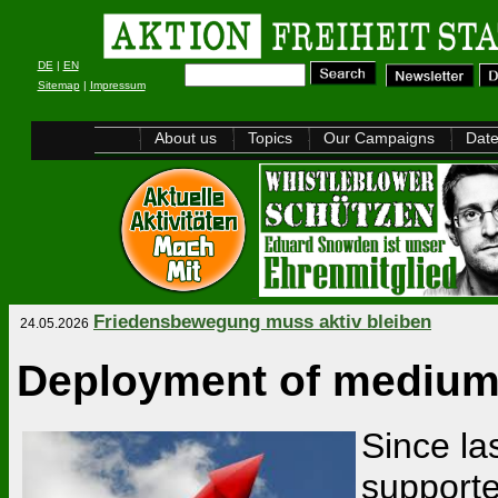
DE
|
EN
Sitemap
|
Impressum
About us
Topics
Our Campaigns
Dat
Friedensbewegung muss aktiv bleiben
24.05.2026
Deployment of medium-
Since las
supporte