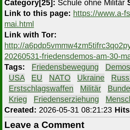
Category[25]:
Schule ohne Militär
Link to this page:
https://www.a-f
mai.html
Link with Tor:
http://a6pdp5vmmw4zm5tifrc3qo2py
20260531-friedensdemos-am-30-ma
Tags:
#
Friedensbewegung
#
Demo
#
USA
#
EU
#
NATO
#
Ukraine
#
Russ
#
Erstschlagswaffen
#
Militär
#
Bunde
#
Krieg
#
Friedenserziehung
#
Mensc
Created:
2026-05-31 08:21:23
Hits
Leave a Comment