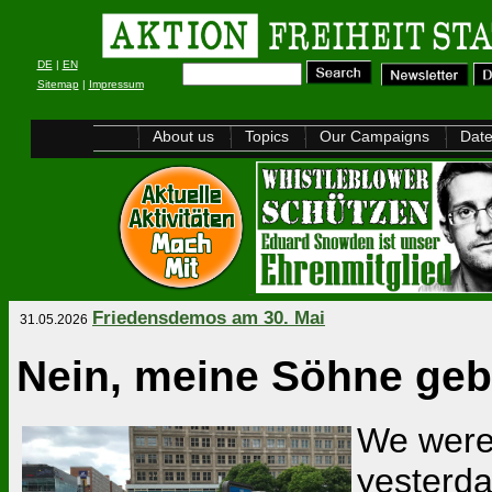
DE
|
EN
Sitemap
|
Impressum
About us
Topics
Our Campaigns
Dat
Friedensdemos am 30. Mai
31.05.2026
Nein, meine Söhne geb'
We were 
yesterda