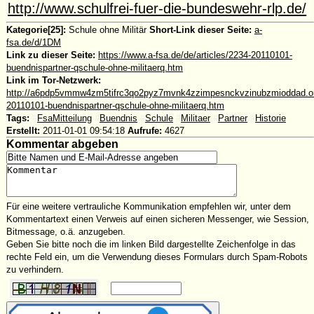
http://www.schulfrei-fuer-die-bundeswehr-rlp.de/
Kategorie[25]:
Schule ohne Militär
Short-Link dieser Seite:
a-
fsa.de/d/1DM
Link zu dieser Seite:
https://www.a-fsa.de/de/articles/2234-20110101-
buendnispartner-qschule-ohne-militaerq.htm
Link im Tor-Netzwerk:
http://a6pdp5vmmw4zm5tifrc3qo2pyz7mvnk4zzimpesnckvzinubzmioddad.oni
20110101-buendnispartner-qschule-ohne-militaerq.htm
Tags:
#
FsaMitteilung
#
Buendnis
#
Schule
#
Militaer
#
Partner
#
Historie
Erstellt:
2011-01-01 09:54:18
Aufrufe:
4627
Kommentar abgeben
Für eine weitere vertrauliche Kommunikation empfehlen wir, unter dem
Kommentartext einen Verweis auf einen sicheren Messenger, wie Session,
Bitmessage, o.ä. anzugeben.
Geben Sie bitte noch die im linken Bild dargestellte Zeichenfolge in das
rechte Feld ein, um die Verwendung dieses Formulars durch Spam-Robots
zu verhindern.