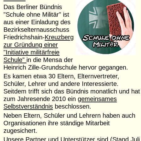
Das Berliner Bündnis
"Schule ohne Militär" ist
aus einer Einladung des
Bezirkselternausschuss
Friedrichshain-
Kreuzberg
zur Gründung einer
"Initiative militärfreie
Schule"
in die Mensa der
Heinrich Zille-Grundschule hervor gegangen.
Es kamen etwa 30 Eltern, Elternvertreter,
Schüler, Lehrer und andere Interessierte.
Seitdem trifft sich das Bündnis monatlich und hat
zum Jahresende 2010 ein
gemeinsames
Selbstverständnis
beschlossen.
Neben
Eltern, Schüler und Lehrern haben auch
Organisationen ihre ständige Mitarbeit
zugesichert.
Unsere Partner und Unterstützer sind (Stand Juli