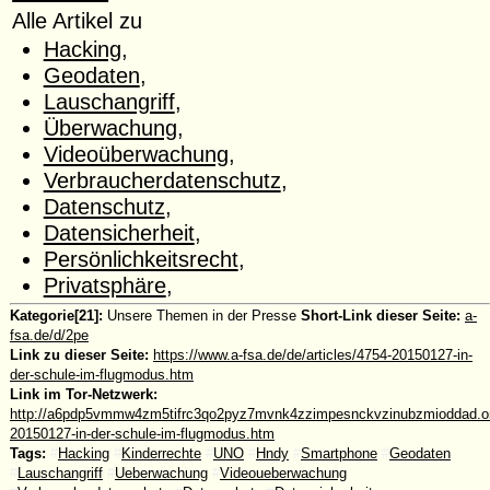
Alle Artikel zu
Hacking
,
Geodaten
,
Lauschangriff
,
Überwachung
,
Videoüberwachung
,
Verbraucherdatenschutz
,
Datenschutz
,
Datensicherheit
,
Persönlichkeitsrecht
,
Privatsphäre
,
Kategorie[21]:
Unsere Themen in der Presse
Short-Link dieser Seite:
a-
fsa.de/d/2pe
Link zu dieser Seite:
https://www.a-fsa.de/de/articles/4754-20150127-in-
der-schule-im-flugmodus.htm
Link im Tor-Netzwerk:
http://a6pdp5vmmw4zm5tifrc3qo2pyz7mvnk4zzimpesnckvzinubzmioddad.oni
20150127-in-der-schule-im-flugmodus.htm
Tags:
#
Hacking
#
Kinderrechte
#
UNO
#
Hndy
#
Smartphone
#
Geodaten
#
Lauschangriff
#
Ueberwachung
#
Videoueberwachung