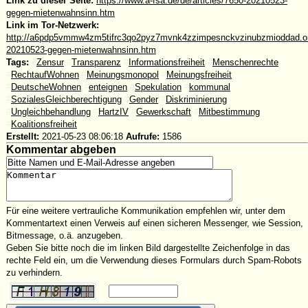
Link zu dieser Seite:
https://www.a-fsa.de/de/articles/7650-20210523-
gegen-mietenwahnsinn.htm
Link im Tor-Netzwerk:
http://a6pdp5vmmw4zm5tifrc3qo2pyz7mvnk4zzimpesnckvzinubzmioddad.oni
20210523-gegen-mietenwahnsinn.htm
Tags:
#
Zensur
#
Transparenz
#
Informationsfreiheit
#
Menschenrechte
#
RechtaufWohnen
#
Meinungsmonopol
#
Meinungsfreiheit
#
DeutscheWohnen
#
enteignen
#
Spekulation
#
kommunal
#
SozialesGleichberechtigung
#
Gender
#
Diskriminierung
#
Ungleichbehandlung
#
HartzIV
#
Gewerkschaft
#
Mitbestimmung
#
Koalitionsfreiheit
Erstellt:
2021-05-23 08:06:18
Aufrufe:
1586
Kommentar abgeben
Für eine weitere vertrauliche Kommunikation empfehlen wir, unter dem
Kommentartext einen Verweis auf einen sicheren Messenger, wie Session,
Bitmessage, o.ä. anzugeben.
Geben Sie bitte noch die im linken Bild dargestellte Zeichenfolge in das
rechte Feld ein, um die Verwendung dieses Formulars durch Spam-Robots
zu verhindern.