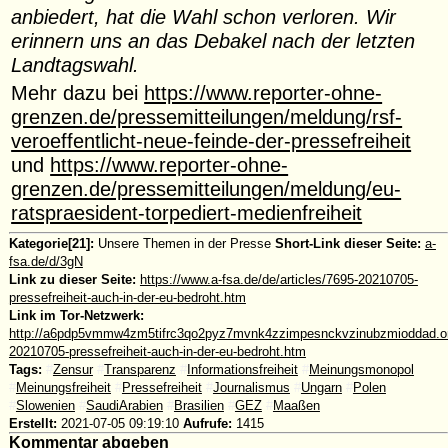
anbiedert, hat die Wahl schon verloren. Wir
erinnern uns an das Debakel nach der letzten
Landtagswahl.
Mehr dazu bei
https://www.reporter-ohne-
grenzen.de/pressemitteilungen/meldung/rsf-
veroeffentlicht-neue-feinde-der-pressefreiheit
und
https://www.reporter-ohne-
grenzen.de/pressemitteilungen/meldung/eu-
ratspraesident-torpediert-medienfreiheit
Kategorie[21]:
Unsere Themen in der Presse
Short-Link dieser Seite:
a-
fsa.de/d/3gN
Link zu dieser Seite:
https://www.a-fsa.de/de/articles/7695-20210705-
pressefreiheit-auch-in-der-eu-bedroht.htm
Link im Tor-Netzwerk:
http://a6pdp5vmmw4zm5tifrc3qo2pyz7mvnk4zzimpesnckvzinubzmioddad.oni
20210705-pressefreiheit-auch-in-der-eu-bedroht.htm
Tags:
#
Zensur
#
Transparenz
#
Informationsfreiheit
#
Meinungsmonopol
#
Meinungsfreiheit
#
Pressefreiheit
#
Journalismus
#
Ungarn
#
Polen
#
Slowenien
#
SaudiArabien
#
Brasilien
#
GEZ
#
Maaßen
Erstellt:
2021-07-05 09:19:10
Aufrufe:
1415
Kommentar abgeben