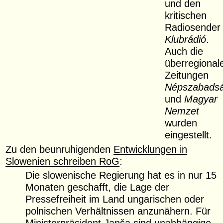
und den
kritischen
Radiosender
Klubrádió
.
Auch die
überregional
Zeitungen
Népszabads
und
Magyar
Nemzet
wurden
eingestellt.
Zu den beunruhigenden
Entwicklungen in
Slowenien schreiben RoG
:
Die slowenische Regierung hat es in nur 15
Monaten geschafft, die Lage der
Pressefreiheit im Land ungarischen oder
polnischen Verhältnissen anzunähern. Für
Ministerpräsident Janša sind unabhängige