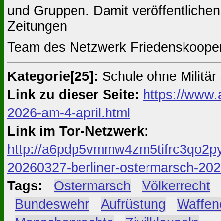
und Gruppen. Damit veröffentlichen 
Zeitungen
Team des Netzwerk Friedenskoopera
Kategorie[25]:
Schule ohne Militär
Link zu dieser Seite:
https://www.
2026-am-4-april.html
Link im Tor-Netzwerk:
http://a6pdp5vmmw4zm5tifrc3qo2py
20260327-berliner-ostermarsch-2026
Tags:
#
Ostermarsch
#
Völkerrecht
#
Bundeswehr
#
Aufrüstung
#
Waffen