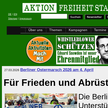
DE
|
EN
Sitemap
|
Impressum
Über uns
Themen
Kampagnen
Termine
Berliner Ostermarsch 2026 am 4. April
27.03.2026
Für Frieden und Abrüs
Die Berl
Unterstü