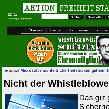
DE
|
EN
Sitemap
|
Impressum
Über uns
Themen
Kampagnen
Termine
Microsoft möchte Sicherheitslücken geheim h
29.05.2026
Nicht der Whistleblower
Das gilt
Sicherhe