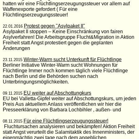
hatten wir eine Flüchtlingserzeugungssteuer vor allem auf
Waffenexporte gefordert ( Für eine
Flüchtlingserzeugungssteuer!
Protest gegen "Asylpaket II"
22.01.2016
Asylpaket II stoppen – Keine Einschränkung von fairen
Asylverfahren! Die Arbeitsgruppe Flucht&Migration in Aktion
Freiheit statt Angst protestiert gegen die geplanten
Änderungen
Winter-Warm sucht Unterkunft für Flüchtlinge
23.11.2015
Berliner Initiative Winter-Warm sucht Wohnungen für
Flüchtlinge Immer noch kommen täglich viele Flüchtlinge
nach Berlin und die Behörden suchen nach
Unterbringungsmöglichkeiten.
EU weiter auf Abschottungkurs
09.11.2015
EU bei Valletta-Gipfel weiter auf Abschottungskurs, um jeden
Preis Aus aktuellem Anlass veröffentlichen wir hier die
Presseerklärung von Barbara Lochbihler , außen- und
Für eine Flüchtlingserzeugungssteuer!
08.11.2015
Fluchtursachen analysieren und bekämpfen! Aktion Freiheit
statt Angst verurteilt die Salamitaktik des Innenministers, der
eigenmächtig zwei tage nach dem angeblichen