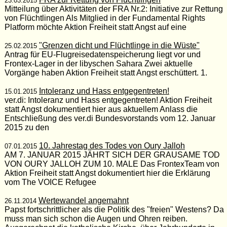
23.03.2015
Mitteilung über Aktivitäten der FRA Nr.2: Initiative zur Rettung
von Flüchtlingen Als Mitglied in der Fundamental Rights
Platform möchte Aktion Freiheit statt Angst auf eine
"Grenzen dicht und Flüchtlinge in die Wüste"
25.02.2015
Antrag für EU-Flugreisedatenspeicherung liegt vor und
Frontex-Lager in der libyschen Sahara Zwei aktuelle
Vorgänge haben Aktion Freiheit statt Angst erschüttert. 1.
Intoleranz und Hass entgegentreten!
15.01.2015
ver.di: Intoleranz und Hass entgegentreten! Aktion Freiheit
statt Angst dokumentiert hier aus aktuellem Anlass die
Entschließung des ver.di Bundesvorstands vom 12. Januar
2015 zu den
10. Jahrestag des Todes von Oury Jalloh
07.01.2015
AM 7. JANUAR 2015 JÄHRT SICH DER GRAUSAME TOD
VON OURY JALLOH ZUM 10. MALE Das FrontexTeam von
Aktion Freiheit statt Angst dokumentiert hier die Erklärung
vom The VOICE Refugee
Wertewandel angemahnt
26.11.2014
Papst fortschrittlicher als die Politik des "freien" Westens? Da
muss man sich schon die Augen und Ohren reiben.