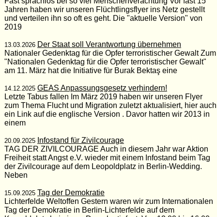
Fast sprachlos bei so viel Menschenverachtung Vor fast 15
Jahren haben wir unseren Flüchtlingsflyer ins Netz gestellt
und verteilen ihn so oft es geht. Die "aktuelle Version" von
2019
Der Staat soll Verantwortung übernehmen
13.03.2026
Nationaler Gedenktag für die Opfer terroristischer Gewalt Zum
"Nationalen Gedenktag für die Opfer terroristischer Gewalt"
am 11. März hat die Initiative für Burak Bektaş eine
GEAS Anpassungsgesetz verhindern!
14.12.2025
Letzte Tabus fallen Im März 2019 haben wir unseren Flyer
zum Thema Flucht und Migration zuletzt aktualisiert, hier auch
ein Link auf die englische Version . Davor hatten wir 2013 in
einem
Infostand für Zivilcourage
20.09.2025
TAG DER ZIVILCOURAGE Auch in diesem Jahr war Aktion
Freiheit statt Angst e.V. wieder mit einem Infostand beim Tag
der Zivilcourage auf dem Leopoldplatz in Berlin-Wedding.
Neben
Tag der Demokratie
15.09.2025
Lichterfelde Weltoffen Gestern waren wir zum Internationalen
Tag der Demokratie in Berlin-Lichterfelde auf dem