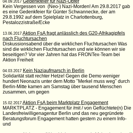
Gedenkfeier für Nazi-Opfer
04.09.2017
Kein Vergessen von (Neo-) Nazi-Morden! Am 29.8.2017 gab
es eine Gedenkfeier für Günter Schwannecke, der am
29.8.1992 auf dem Spielplatz in Charlottenburg,
Pestalozzistraße/Ecke
Aktion FsA fragt anlässlich des G20-Afrikagipfels
13.06.2017
nach Fluchtursachen
Diskussionsabend über die wirklichen Fluchtursachen Was
sind die wirklichen Fluchtursachen und wie können wir sie
beseitigen? Vor vier Jahren hat das FRONTex-Team bei
Aktion Freiheit
Kein Naziaufmarsch in Berlin
04.03.2017
Solidarität statt rechter Hetze! Gegen die Demo weniger
hundert Neonazis unter dem Motto "Merkel muss weg" durch
Berlin-Mitte kamen am Samstag über tausend Menschen
zusammen, um gegen
Aktion FsA beim Marktplatz Engagement
15.02.2017
MARKTPLATZ - Engagement für /mit / von Geflüchtete(n) Die
Landesfreiwilligenagentur Berlin und das neu gegründete
Beratungsforum Engagement hatten gestern zu einem Info-
und