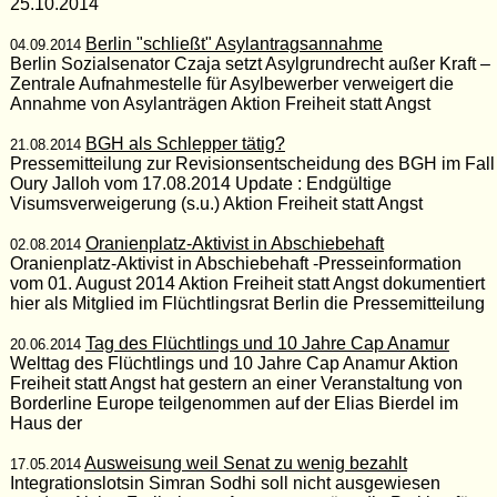
25.10.2014
Berlin "schließt" Asylantragsannahme
04.09.2014
Berlin Sozialsenator Czaja setzt Asylgrundrecht außer Kraft –
Zentrale Aufnahmestelle für Asylbewerber verweigert die
Annahme von Asylanträgen Aktion Freiheit statt Angst
BGH als Schlepper tätig?
21.08.2014
Pressemitteilung zur Revisionsentscheidung des BGH im Fall
Oury Jalloh vom 17.08.2014 Update : Endgültige
Visumsverweigerung (s.u.) Aktion Freiheit statt Angst
Oranienplatz-Aktivist in Abschiebehaft
02.08.2014
Oranienplatz-Aktivist in Abschiebehaft -Presseinformation
vom 01. August 2014 Aktion Freiheit statt Angst dokumentiert
hier als Mitglied im Flüchtlingsrat Berlin die Pressemitteilung
Tag des Flüchtlings und 10 Jahre Cap Anamur
20.06.2014
Welttag des Flüchtlings und 10 Jahre Cap Anamur Aktion
Freiheit statt Angst hat gestern an einer Veranstaltung von
Borderline Europe teilgenommen auf der Elias Bierdel im
Haus der
Ausweisung weil Senat zu wenig bezahlt
17.05.2014
Integrationslotsin Simran Sodhi soll nicht ausgewiesen