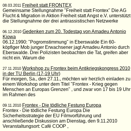
Freiheit statt FRONTEX
08.03.2011
Gemeinsame Stellungnahme "Freiheit statt Frontex" Die AG
Flucht & Migration in Aktion Freiheit statt Angst e.V. unterstützt
die Stellungnahme der drei antirassistischen Netzwerke
Gedenken zum 20. Todestag von Amadeu Antonio
06.12.2010
Kiowa
06.12.1990: "Pogromstimmung" in Eberswalde Ein 60-
köpfiger Mob junger Erwachsener jagt Amadeu Antonio durch
Eberswalde. Drei Polizisten beobachten die Tat, greifen aber
nicht ein. Warum die
Workshop zu Frontex beim Antikriegskongress 2010
27.11.2010
in der TU Berlin (17-19 Uhr)
Für morgen, Sa., den 27.11., möchten wir herzlich einladen zu
einem Workshop unter dem Titel "Frontex - Krieg gegen
Menschen an Europas Grenzen" , und zwar von 17 bis 19 Uhr
im Rahmen des
Frontex - Die tödliche Festung Europa
09.11.2010
Frontex - Die tödliche Festung Europa Die
Sicherheitsstrategie der EU Filmvorführung und
anschließende Diskussion am Dienstag, den 9.11.2010
Veranstaltungsort: Café COOP ,