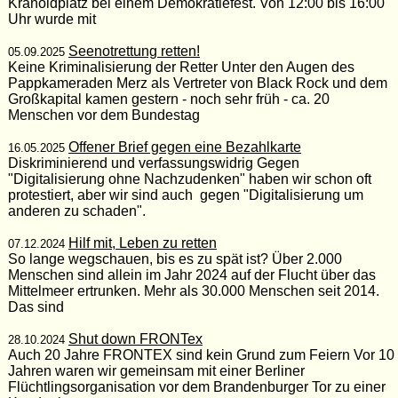
Kranoldplatz bei einem Demokratiefest. Von 12:00 bis 16:00
Uhr wurde mit
Seenotrettung retten!
05.09.2025
Keine Kriminalisierung der Retter Unter den Augen des
Pappkameraden Merz als Vertreter von Black Rock und dem
Großkapital kamen gestern - noch sehr früh - ca. 20
Menschen vor dem Bundestag
Offener Brief gegen eine Bezahlkarte
16.05.2025
Diskriminierend und verfassungswidrig Gegen
"Digitalisierung ohne Nachzudenken" haben wir schon oft
protestiert, aber wir sind auch gegen "Digitalisierung um
anderen zu schaden".
Hilf mit, Leben zu retten
07.12.2024
So lange wegschauen, bis es zu spät ist? Über 2.000
Menschen sind allein im Jahr 2024 auf der Flucht über das
Mittelmeer ertrunken. Mehr als 30.000 Menschen seit 2014.
Das sind
Shut down FRONTex
28.10.2024
Auch 20 Jahre FRONTEX sind kein Grund zum Feiern Vor 10
Jahren waren wir gemeinsam mit einer Berliner
Flüchtlingsorganisation vor dem Brandenburger Tor zu einer