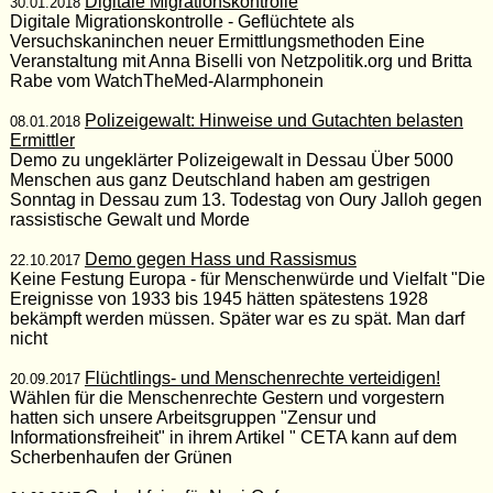
Digitale Migrationskontrolle
30.01.2018
Digitale Migrationskontrolle - Geflüchtete als
Versuchskaninchen neuer Ermittlungsmethoden Eine
Veranstaltung mit Anna Biselli von Netzpolitik.org und Britta
Rabe vom WatchTheMed-Alarmphonein
Polizeigewalt: Hinweise und Gutachten belasten
08.01.2018
Ermittler
Demo zu ungeklärter Polizeigewalt in Dessau Über 5000
Menschen aus ganz Deutschland haben am gestrigen
Sonntag in Dessau zum 13. Todestag von Oury Jalloh gegen
rassistische Gewalt und Morde
Demo gegen Hass und Rassismus
22.10.2017
Keine Festung Europa - für Menschenwürde und Vielfalt "Die
Ereignisse von 1933 bis 1945 hätten spätestens 1928
bekämpft werden müssen. Später war es zu spät. Man darf
nicht
Flüchtlings- und Menschenrechte verteidigen!
20.09.2017
Wählen für die Menschenrechte Gestern und vorgestern
hatten sich unsere Arbeitsgruppen "Zensur und
Informationsfreiheit" in ihrem Artikel " CETA kann auf dem
Scherbenhaufen der Grünen