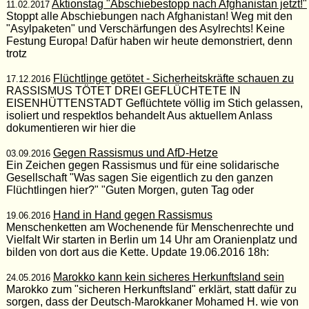
Aktionstag "Abschiebestopp nach Afghanistan jetzt!"
11.02.2017
Stoppt alle Abschiebungen nach Afghanistan! Weg mit den
"Asylpaketen" und Verschärfungen des Asylrechts! Keine
Festung Europa! Dafür haben wir heute demonstriert, denn
trotz
Flüchtlinge getötet - Sicherheitskräfte schauen zu
17.12.2016
RASSISMUS TÖTET DREI GEFLÜCHTETE IN
EISENHÜTTENSTADT Geflüchtete völlig im Stich gelassen,
isoliert und respektlos behandelt Aus aktuellem Anlass
dokumentieren wir hier die
Gegen Rassismus und AfD-Hetze
03.09.2016
Ein Zeichen gegen Rassismus und für eine solidarische
Gesellschaft "Was sagen Sie eigentlich zu den ganzen
Flüchtlingen hier?" "Guten Morgen, guten Tag oder
Hand in Hand gegen Rassismus
19.06.2016
Menschenketten am Wochenende für Menschenrechte und
Vielfalt Wir starten in Berlin um 14 Uhr am Oranienplatz und
bilden von dort aus die Kette. Update 19.06.2016 18h:
Marokko kann kein sicheres Herkunftsland sein
24.05.2016
Marokko zum "sicheren Herkunftsland" erklärt, statt dafür zu
sorgen, dass der Deutsch-Marokkaner Mohamed H. wie von