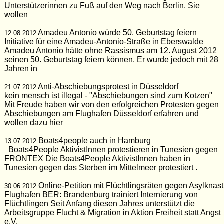
Unterstützerinnen zu Fuß auf den Weg nach Berlin. Sie
wollen
Amadeu Antonio würde 50. Geburtstag feiern
12.08.2012
Initiative für eine Amadeu-Antonio-Straße in Eberswalde
Amadeu Antonio hätte ohne Rassismus am 12. August 2012
seinen 50. Geburtstag feiern können. Er wurde jedoch mit 28
Jahren in
Anti-Abschiebungsprotest in Düsseldorf
21.07.2012
kein mensch ist illegal - "Abschiebungen sind zum Kotzen"
Mit Freude haben wir von den erfolgreichen Protesten gegen
Abschiebungen am Flughafen Düsseldorf erfahren und
wollen dazu hier
Boats4people auch in Hamburg
13.07.2012
Boats4People AktivistInnen protestieren in Tunesien gegen
FRONTEX Die Boats4People AktivistInnen haben in
Tunesien gegen das Sterben im Mittelmeer protestiert .
Online-Petition mit Flüchtlingsräten gegen Asylknast
30.06.2012
Flughafen BER: Brandenburg trainiert Internierung von
Flüchtlingen Seit Anfang diesen Jahres unterstützt die
Arbeitsgruppe Flucht & Migration in Aktion Freiheit statt Angst
e.V.