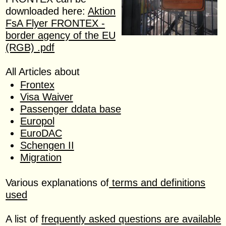
downloaded here:
Aktion
FsA Flyer FRONTEX -
border agency of the EU
(RGB) .pdf
All Articles about
Frontex
Visa Waiver
Passenger ddata base
Europol
EuroDAC
Schengen II
Migration
Various explanations of
terms and definitions
used
A list of
frequently asked questions are available