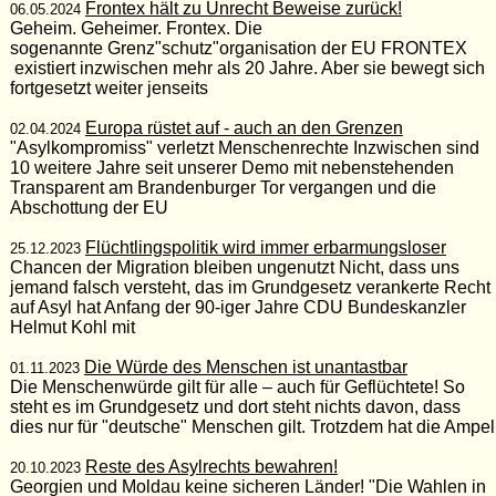
Frontex hält zu Unrecht Beweise zurück!
06.05.2024
Geheim. Geheimer. Frontex. Die
sogenannte Grenz"schutz"organisation der EU FRONTEX
existiert inzwischen mehr als 20 Jahre. Aber sie bewegt sich
fortgesetzt weiter jenseits
Europa rüstet auf - auch an den Grenzen
02.04.2024
"Asylkompromiss" verletzt Menschenrechte Inzwischen sind
10 weitere Jahre seit unserer Demo mit nebenstehenden
Transparent am Brandenburger Tor vergangen und die
Abschottung der EU
Flüchtlingspolitik wird immer erbarmungsloser
25.12.2023
Chancen der Migration bleiben ungenutzt Nicht, dass uns
jemand falsch versteht, das im Grundgesetz verankerte Recht
auf Asyl hat Anfang der 90-iger Jahre CDU Bundeskanzler
Helmut Kohl mit
Die Würde des Menschen ist unantastbar
01.11.2023
Die Menschenwürde gilt für alle – auch für Geflüchtete! So
steht es im Grundgesetz und dort steht nichts davon, dass
dies nur für "deutsche" Menschen gilt. Trotzdem hat die Ampel
Reste des Asylrechts bewahren!
20.10.2023
Georgien und Moldau keine sicheren Länder! "Die Wahlen in