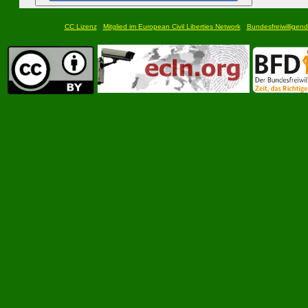
CC Lizenz
Mitglied im European Civil Liberties Network
Bundesfreiwilligend