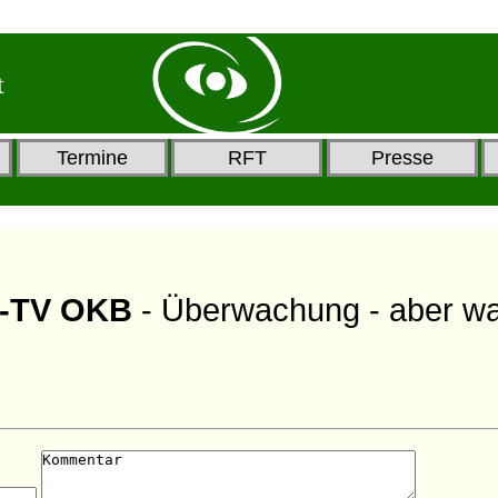
t
Termine
RFT
Presse
ex-TV OKB
- Überwachung - aber wa