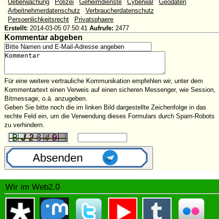
#
Ueberwachung
#
Polizei
#
Geheimdienste
#
Cyberwar
#
Geodaten
#
Arbeitnehmerdatenschutz
#
Verbraucherdatenschutz
#
Persoenlichkeitsrecht
#
Privatsphaere
Erstellt:
2014-03-05 07:50:41
Aufrufe:
2477
Kommentar abgeben
Für eine weitere vertrauliche Kommunikation empfehlen wir, unter dem
Kommentartext einen Verweis auf einen sicheren Messenger, wie Session,
Bitmessage, o.ä. anzugeben.
Geben Sie bitte noch die im linken Bild dargestellte Zeichenfolge in das
rechte Feld ein, um die Verwendung dieses Formulars durch Spam-Robots
zu verhindern.
Wir im Web2.0