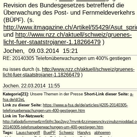
Revision des Bundesgesetzes betreffend die
Überwachung des Post- und Fernmeldeverkehrs
(BÜPF). (s.
http://www.itmagazine.ch/Artikel/55429/Asut_s
und
http://www.nzz.ch/aktuell/schweiz/gruenes-
licht-fuer-staatstrojaner-1.18266479
)
Jochen, 09.03.2014 15:21
RE: 20140305 Telefonüberwachungen um 400% gestiegen
nu isses durch (s.
http://www.nzz.ch/aktuell/schweiz/gruenes-
licht-fuer-staatstrojaner-1.18266479
)
Jochen. 22.03.2014 11:55
Kategorie[21]:
Unsere Themen in der Presse
Short-Link dieser Seite:
a-
fsa.de/d/2eL
Link zu dieser Seite:
https://www.a-fsa.de/de/articles/4205-20140305-
telefonueberwachungen-um-400-gestiegen.htm
Link im Tor-Netzwerk:
http://a6pdp5vmmw4zm5tifrc3qo2pyz7mvnk4zzimpesnckvzinubzmioddad.oni
20140305-telefonueberwachungen-um-400-gestiegen.htm
Tags:
#
Lauschangriff
#
BuePF
#
Schweiz
#
Handys
#
abhoeren