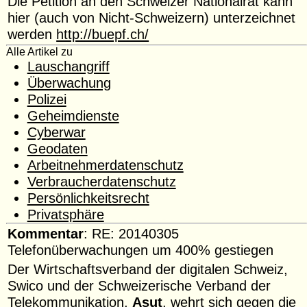
Die Petition an den Schweizer Nationalrat kann
hier (auch von Nicht-Schweizern) unterzeichnet
werden
http://buepf.ch/
Alle Artikel zu
Lauschangriff
Überwachung
Polizei
Geheimdienste
Cyberwar
Geodaten
Arbeitnehmerdatenschutz
Verbraucherdatenschutz
Persönlichkeitsrecht
Privatsphäre
Kommentar
: RE: 20140305
Telefonüberwachungen um 400% gestiegen
Der Wirtschaftsverband der digitalen Schweiz,
Swico und der Schweizerische Verband der
Telekommunikation,
Asut
,
wehrt sich
gegen die