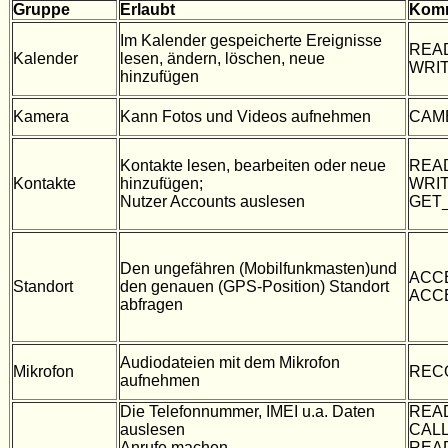
Gruppe
Erlaubt
Kom
Im Kalender gespeicherte Ereignisse
REA
Kalender
lesen, ändern, löschen, neue
WRI
hinzufügen
Kamera
Kann Fotos und Videos aufnehmen
CAM
Kontakte lesen, bearbeiten oder neue
REA
Kontakte
hinzufügen;
WRI
Nutzer Accounts auslesen
GET
Den ungefähren (Mobilfunkmasten)und
ACC
Standort
den genauen (GPS-Position) Standort
ACC
abfragen
Audiodateien mit dem Mikrofon
Mikrofon
REC
aufnehmen
Die Telefonnummer, IMEI u.a. Daten
REA
auslesen
CAL
Anrufe machen
REA