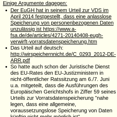
Einige Argumente dagegen:
Der EuGH hat in seinem Urteil zur VDS im
April 2014 festgestellt, dass eine anlasslose
Speicherung von personenbezogenen Daten
unzulässig ist
https://www.a-
fsa.de/de/articles/4271-20140408-eugh-
verwirft-vorratsdatenspeicherung.htm
Das Urteil auf deutsch:
http://wirspeichernnicht.de/C_0293_2012-DE-
ARR.pdf
So hatte auch schon der Juristische Dienst
des EU-Rates den EU-Justizministern in
nicht-öffentlicher Ratssitzung am 6./7. Juni
u.a. mitgeteilt, dass die Ausführungen des
Europäi­schen Gerichtshofs in Ziffer 59 seines
Urteils zur Vorratsdatenspeicherung "nahe
legen, dass eine allgemeine,
voraussetzungslose Speicherung von Daten
künftig nicht mehr möglich ist".