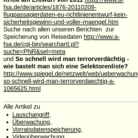
fsa.de/de/articles/1876-20110209-
flugpassagierdaten-eu-richtlinienentwurf-kein-
sicherheitsgewinn-und-voller-maengel.htm
Suche nach allen unseren Berichten zur
Speicherung von Reisedaten
http://www.a-
fsa.de/cgi-bin/searchartl.pl?
suche=PNR&sel=meta
und
So schnell wird man terrorverdächtig -
wie bastelt man sich eine Selektorenliste?
http://www.spiegel.de/netzwelt/web/ueberwachun
so-schnell-wird-man-terrorverdaechtig-a-
1065625.html
Alle Artikel zu
Lauschangriff
,
Überwachung
,
Vorratsdatenspeicherung
,
Videoüberwachung
,