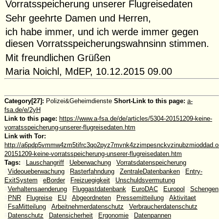
Vorratsspeicherung unserer Flugreisedaten
Sehr geehrte Damen und Herren,
ich habe immer, und ich werde immer gegen
diesen Vorratsspeicherungswahnsinn stimmen.
Mit freundlichen Grüßen
Maria Noichl, MdEP, 10.12.2015 09.00
Category[27]:
Polizei&Geheimdienste
Short-Link to this page:
a-
fsa.de/e/2yH
Link to this page:
https://www.a-fsa.de/de/articles/5304-20151209-keine-
vorratsspeicherung-unserer-flugreisedaten.htm
Link with Tor:
http://a6pdp5vmmw4zm5tifrc3qo2pyz7mvnk4zzimpesnckvzinubzmioddad.oni
20151209-keine-vorratsspeicherung-unserer-flugreisedaten.htm
Tags:
#
Lauschangriff
#
Ueberwachung
#
Vorratsdatenspeicherung
#
Videoueberwachung
#
Rasterfahndung
#
ZentraleDatenbanken
#
Entry-
ExitSystem
#
eBorder
#
Freizuegigkeit
#
Unschuldsvermutung
#
Verhaltensaenderung
#
Fluggastdatenbank
#
EuroDAC
#
Europol
#
Schengen
#
PNR
#
Flugreise
#
EU
#
Abgeordneten
#
Pressemitteilung
#
Aktivitaet
#
FsaMitteilung
#
Arbeitnehmerdatenschutz
#
Verbraucherdatenschutz
#
Datenschutz
#
Datensicherheit
#
Ergonomie
#
Datenpannen