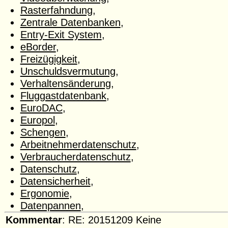
Rasterfahndung
,
Zentrale Datenbanken
,
Entry-Exit System
,
eBorder
,
Freizügigkeit
,
Unschuldsvermutung
,
Verhaltensänderung
,
Fluggastdatenbank
,
EuroDAC
,
Europol
,
Schengen
,
Arbeitnehmerdatenschutz
,
Verbraucherdatenschutz
,
Datenschutz
,
Datensicherheit
,
Ergonomie
,
Datenpannen
,
Kommentar
: RE: 20151209 Keine