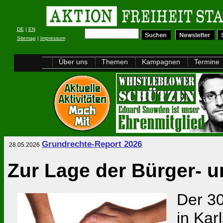
DE
|
EN
Sitemap
|
Impressum
Über uns
Themen
Kampagnen
Termine
Grundrechte-Report 2026
28.05.2026
Zur Lage der Bürger- 
Der 30
in Karl