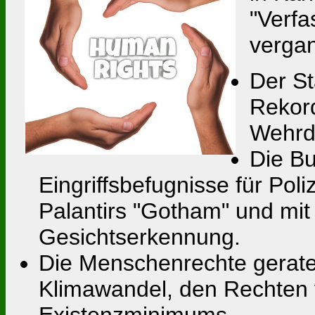
"Verfa
verga
Der St
Rekord
Wehrdi
Die B
Eingriffsbefugnisse für Po
Palantirs "Gotham" und mit
Gesichtserkennung.
Die Menschenrechte gerat
Klimawandel, den Rechten
Existenzminimums.