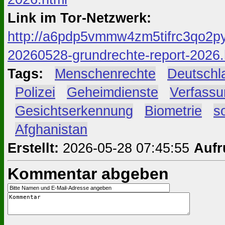
Link im Tor-Netzwerk:
http://a6pdp5vmmw4zm5tifrc3qo2py
20260528-grundrechte-report-2026.
Tags:
#
Menschenrechte
#
Deutschl
#
Polizei
#
Geheimdienste
#
Verfassu
#
Gesichtserkennung
#
Biometrie
#
s
#
Afghanistan
Erstellt:
2026-05-28 07:45:55
Aufr
Kommentar abgeben