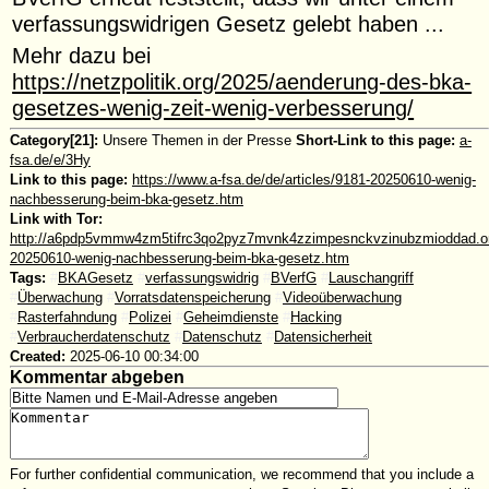
verfassungswidrigen Gesetz gelebt haben ...
Mehr dazu bei
https://netzpolitik.org/2025/aenderung-des-bka-
gesetzes-wenig-zeit-wenig-verbesserung/
Category[21]:
Unsere Themen in der Presse
Short-Link to this page:
a-
fsa.de/e/3Hy
Link to this page:
https://www.a-fsa.de/de/articles/9181-20250610-wenig-
nachbesserung-beim-bka-gesetz.htm
Link with Tor:
http://a6pdp5vmmw4zm5tifrc3qo2pyz7mvnk4zzimpesnckvzinubzmioddad.oni
20250610-wenig-nachbesserung-beim-bka-gesetz.htm
Tags:
#
BKAGesetz
#
verfassungswidrig
#
BVerfG
#
Lauschangriff
#
Überwachung
#
Vorratsdatenspeicherung
#
Videoüberwachung
#
Rasterfahndung
#
Polizei
#
Geheimdienste
#
Hacking
#
Verbraucherdatenschutz
#
Datenschutz
#
Datensicherheit
Created:
2025-06-10 00:34:00
Kommentar abgeben
For further confidential communication, we recommend that you include a